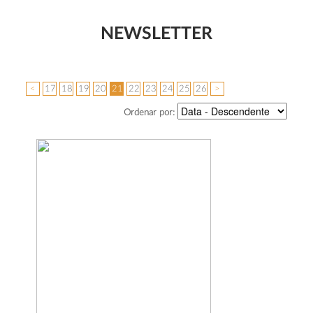
NEWSLETTER
<
17
18
19
20
21
22
23
24
25
26
>
Ordenar por: