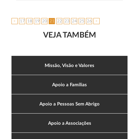
<
17
18
19
20
21
22
23
24
25
26
>
VEJA TAMBÉM
Missão, Visão e Valores
Apoio a Famílias
Apoio a Pessoas Sem Abrigo
Apoio a Associações