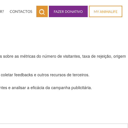
R?
CONTACTOS
FAZER DONATIVO
MY ANIMALIFE
 a todas as funcionalidades.
 sobre as métricas do número de visitantes, taxa de rejeição, origem
coletar feedbacks e outros recursos de terceiros.
es e analisar a eficácia da campanha publicitária.