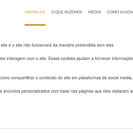
ra este website.
ANIMALIFE
O QUE FAZEMOS
MEDIA
COMO AJUDA
uncionais, para lhe oferecer uma boa experiência de navegação e acesso
 site e o site não funcionará da maneira pretendida sem eles
tes interagem com o site. Esses cookies ajudam a fornecer informações
 como compartilhar o conteúdo do site em plataformas de social media, 
s anúncios personalizados com base nas páginas que eles visitaram ant