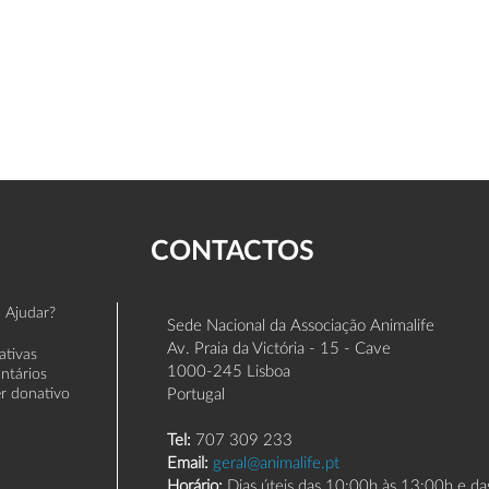
CONTACTOS
 Ajudar?
Sede Nacional da Associação Animalife
Av. Praia da Victória - 15 - Cave
iativas
1000-245 Lisboa
untários
er donativo
Portugal
Tel:
707 309 233
Email:
geral@animalife.pt
Horário:
Dias úteis das 10:00h às 13:00h e d