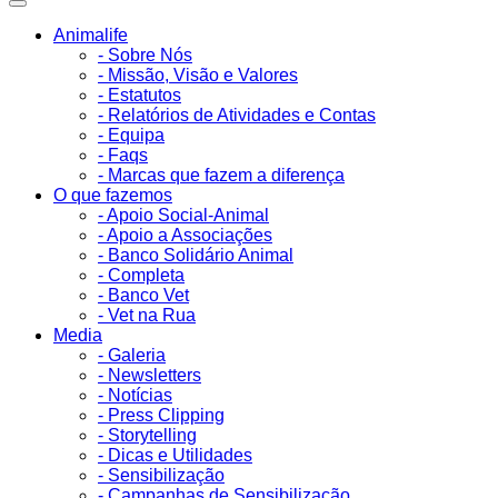
Animalife
- Sobre Nós
- Missão, Visão e Valores
- Estatutos
- Relatórios de Atividades e Contas
- Equipa
- Faqs
- Marcas que fazem a diferença
O que fazemos
- Apoio Social-Animal
- Apoio a Associações
- Banco Solidário Animal
- Completa
- Banco Vet
- Vet na Rua
Media
- Galeria
- Newsletters
- Notícias
- Press Clipping
- Storytelling
- Dicas e Utilidades
- Sensibilização
- Campanhas de Sensibilização