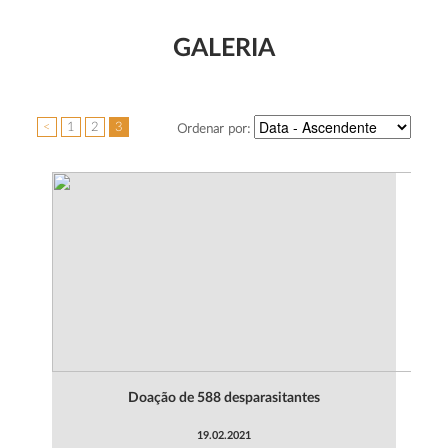
GALERIA
<
1
2
3
Ordenar por:
Doação de 588 desparasitantes
19.02.2021