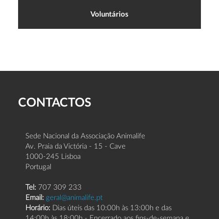
Voluntários
CONTACTOS
Sede Nacional da Associação Animalife
Av. Praia da Victória - 15 - Cave
1000-245 Lisboa
Portugal
Tel:
707 309 233
Email:
geral@animalife.pt
Horário:
Dias úteis das 10:00h às 13:00h e das
14:00h às 18:00h - Encerrado aos fins-de-semana e