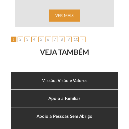
VER MAIS
1
2
3
4
5
6
7
8
9
10
>
VEJA TAMBÉM
Missão, Visão e Valores
Apoio a Famílias
Apoio a Pessoas Sem Abrigo